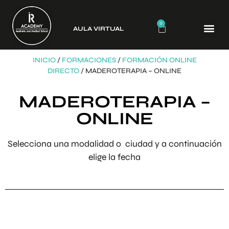
0
AULA VIRTUAL
CURSO
INICIO
/
FORMACIONES
/
FORMACIÓN ONLINE
DIRECTO
/ MADEROTERAPIA – ONLINE
MADEROTERAPIA –
ONLINE
Selecciona una modalidad o ciudad y a continuación
elige la fecha