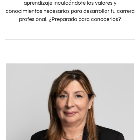
CEO del IR salud
aprendizaje inculcándote los valores y
conocimientos necesarios para desarrollar tu carrera
Coordinadora del Nano Master
profesional. ¿Preparado para conocerlos?
VICTOR SEGARRA RIOS