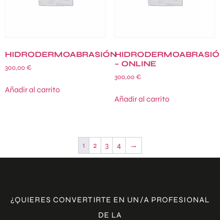
HIDRODERMOABRASIÓN
HIDRODERMOABRASIÓ
– ONLINE
300,00
€
300,00
€
Añadir al carrito
Añadir al carrito
1
2
3
4
→
¿QUIERES CONVERTIRTE EN UN/A PROFESIONAL
DE LA