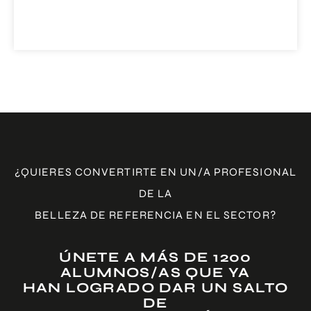
Será igual que el formato presencial, la única
diferencia que la formación se realizará online pero en
directo. Se deberá de seguir el mismo plan de estudios,
horarios y también la parte práctica
¿QUIERES CONVERTIRTE EN UN/A PROFESIONAL
RESERVA TU PLAZA
DE LA
BELLEZA DE REFERENCIA EN EL SECTOR?
ÚNETE A MÁS DE 1200
ALUMNOS/AS QUE YA
HAN LOGRADO DAR UN SALTO
DE