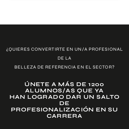
Clases 100% virtuales pregrabadas en vídeo para ver
cuando tu quieras y a tu ritmo. Esta modalidad no
incluye prácticas supervisadas
¿QUIERES CONVERTIRTE EN UN/A PROFESIONAL
ACCEDE AL AULA VIRTUAL
DE LA
BELLEZA DE REFERENCIA EN EL SECTOR?
ÚNETE A MÁS DE 1200
ALUMNOS/AS QUE YA
HAN LOGRADO DAR UN SALTO
DE
PROFESIONALIZACIÓN EN SU
CARRERA