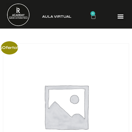
0
AULA VIRTUAL
CURSO
¡Oferta!