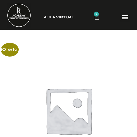
0
AULA VIRTUAL
CURSO
¡Oferta!