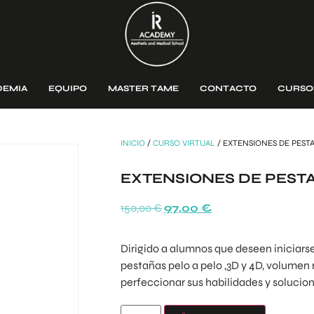
DEMIA
EQUIPO
MASTER TAME
CONTACTO
CURSO
INICIO
/
CURSO VIRTUAL
/ EXTENSIONES DE PEST
EXTENSIONES DE PEST
150,00
€
97,00
€
Dirigido a alumnos que deseen iniciars
pestañas pelo a pelo ,3D y 4D, volumen 
perfeccionar sus habilidades y solucio