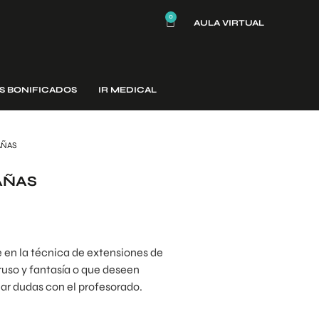
0
AULA VIRTUAL
S BONIFICADOS
IR MEDICAL
AÑAS
AÑAS
e en la técnica de extensiones de
ruso y fantasía o que deseen
nar dudas con el profesorado.