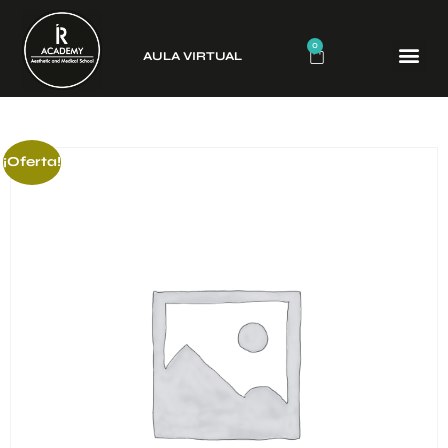
0
AULA VIRTUAL
CURSO
¡Oferta!