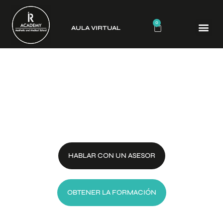
0
AULA VIRTUAL
CURSO
HENNA Y DEPILACIÓN CON
HILO
HABLAR CON UN ASESOR
OBTENER LA FORMACIÓN