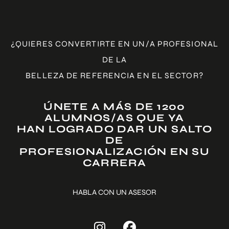
diferencia que la formación se realizará online pero en
directo. Se deberá de seguir el mismo plan de estudios,
horarios y también la parte práctica
¿QUIERES CONVERTIRTE EN UN/A PROFESIONAL
RESERVA TU PLAZA
DE LA
BELLEZA DE REFERENCIA EN EL SECTOR?
ÚNETE A MÁS DE 1200
ALUMNOS/AS QUE YA
HAN LOGRADO DAR UN SALTO
DE
PROFESIONALIZACIÓN EN SU
CARRERA
HABLA CON UN ASESOR