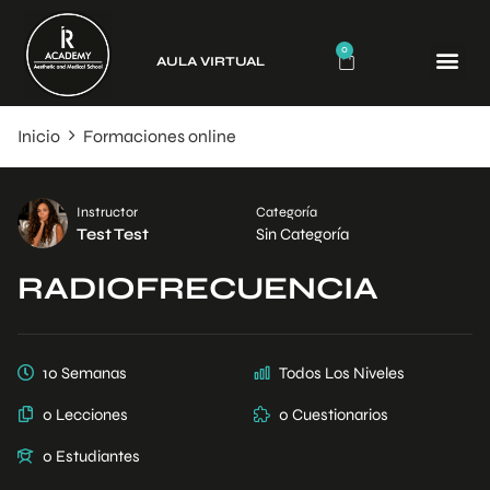
0
AULA VIRTUAL
CURSO
Inicio
Formaciones online
Instructor
Categoría
Test Test
Sin Categoría
RADIOFRECUENCIA
10 Semanas
Todos Los Niveles
0 Lecciones
0 Cuestionarios
0 Estudiantes