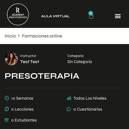
0
AULA VIRTUAL
CURSO
Inicio
Formaciones online
Instructor
Categoría
Test Test
Sin Categoría
PRESOTERAPIA
10 Semanas
Todos Los Niveles
0 Lecciones
0 Cuestionarios
0 Estudiantes