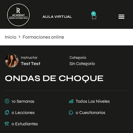
0
AULA VIRTUAL
CURSO
Inicio
Formaciones online
Instructor
Categoría
Test Test
Sin Categoría
ONDAS DE CHOQUE
10 Semanas
Todos Los Niveles
0 Lecciones
0 Cuestionarios
0 Estudiantes