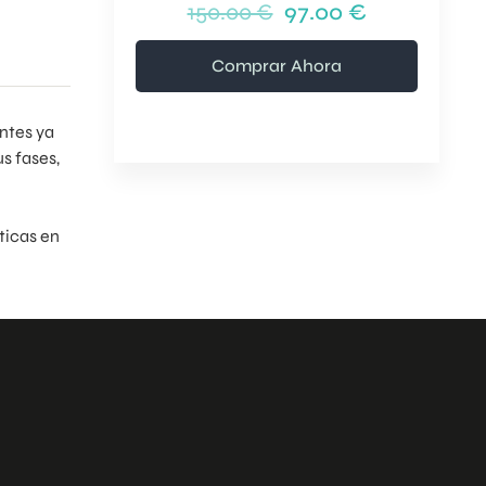
150.00 €
97.00 €
Comprar Ahora
ntes ya
us fases,
ticas en