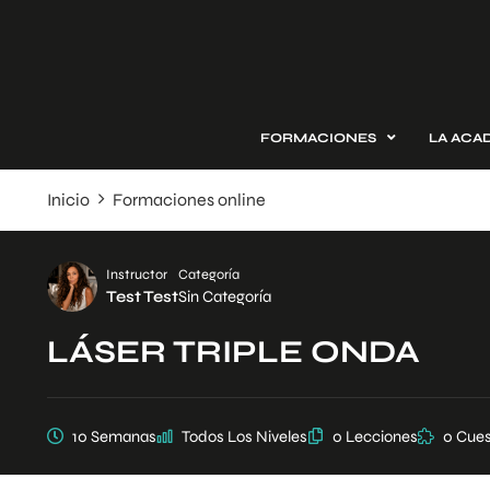
FORMACIONES
LA ACA
Inicio
Formaciones online
Instructor
Categoría
Test Test
Sin Categoría
LÁSER TRIPLE ONDA
10 Semanas
Todos Los Niveles
0 Lecciones
0 Cues