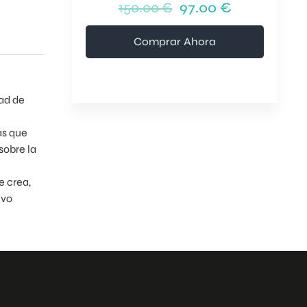
150.00 €
97.00 €
Comprar Ahora
dad de
as que
sobre la
e crea,
evo