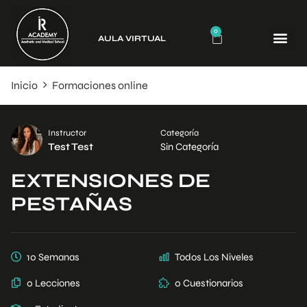
0
AULA VIRTUAL
CURSO
Inicio
Formaciones online
Instructor
Categoría
Test Test
Sin Categoría
EXTENSIONES DE
PESTAÑAS
10 Semanas
Todos Los Niveles
0 Lecciones
0 Cuestionarios