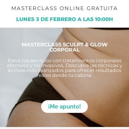
MASTERCLASS ONLINE GRATUITA
LUNES 3 DE FEBRERO A LAS 10:00H
MASTERCLASS SCULPT & GLOW
CORPORAL
Eleva tus servicios con tratamientos corporales
efectivos y no invasivos. Descubre las técnicas y
activos más avanzados para ofrecer resultados
reales desde tu cabina.
¡Me apunto!