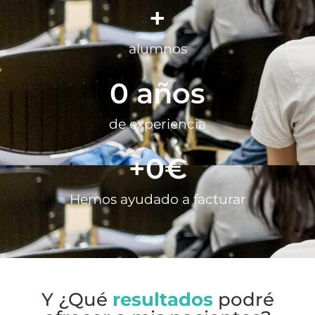
+
alumnos
0
 años
de experiencia
+
0
€
Hemos ayudado a facturar
Y ¿Qué
resultados
podré