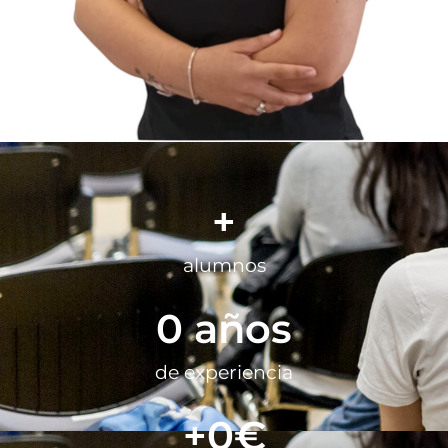
+
alumnos
0
 años
de experiencia
+
0
€