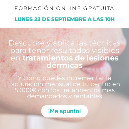
FORMACIÓN ONLINE GRATUITA
LUNES 23 DE SEPTIEMBRE A LAS 10H
Descubre y aplica las técnicas
para tener resultados visibles
en
tratamientos de lesiones
dérmicas
Y como puedes incrementar la
facturación mensual de tu centro en
5.000€ con los tratamientos más
demandados y rentables
¡Me apunto!